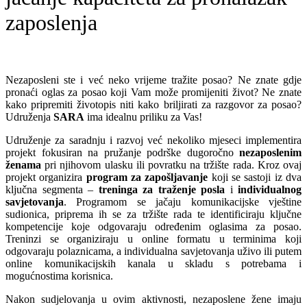
zaposlenja
Nezaposleni ste i već neko vrijeme tražite posao? Ne znate gdje
pronaći oglas za posao koji Vam može promijeniti život? Ne znate
kako pripremiti životopis niti kako briljirati za razgovor za posao?
Udruženja
SARA
ima idealnu priliku za Vas!
Udruženje za saradnju i razvoj već nekoliko mjeseci implementira
projekt fokusiran na pružanje podrške dugoročno
nezaposlenim
ženama
pri njihovom ulasku ili povratku na tržište rada. Kroz ovaj
projekt organizira
program za zapošljavanje
koji se sastoji iz dva
ključna segmenta –
treninga za traženje posla
i
individualnog
savjetovanja
. Programom se jačaju komunikacijske vještine
sudionica, priprema ih se za tržište rada te identificiraju ključne
kompetencije koje odgovaraju određenim oglasima za posao.
Treninzi se organiziraju u online formatu u terminima koji
odgovaraju polaznicama, a individualna savjetovanja uživo ili putem
online komunikacijskih kanala u skladu s potrebama i
mogućnostima korisnica.
Nakon sudjelovanja u ovim aktivnosti, nezaposlene žene imaju