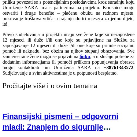
priliku povezati se s potencijalnim poslodavcima kroz suradnju koju
Udruženje SARA ima s partnerima na projektu. Korisnice mogu
ostvariti i druge benefite – plaćenu obuku na radnom mjestu,
pokrivanje troškova vrtića u trajanju do tri mjeseca za jedno dijete,
itd.
Pravo sudjelovanja u projektu imaju sve žene koje su nezaposlene
12 mjeseci ili duže i/ili one koje su prijavljene na Službu za
zapošljavanje 12 mjeseci ili duže i/ili one koje su primile socijalnu
pomoć ili naknadu, bez obzira na njihov stupanj obrazovanja. Sve
zainteresirane žene mogu se prijaviti na
linku
, a u slučaju potrebe za
dodatnim informacijama ili pomoći prilikom popunjavanja obrasca
mogu kontaktirati tim Udruženja SARA na +
38761343572
.
Sudjelovanje u svim aktivnostima je u potpunosti besplatno.
Pročitajte više i o ovim temama
Finansijski pismeni – odgovorni
mladi: Znanjem do sigurnije