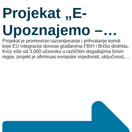
Projekat „E-
Upoznajemo –
Projekat je promovirao razumijevanje i prihvatanje koristi
Promotivne
koje EU integracije donose građanima FBiH i Brčko distrikta.
Kroz više od 3.000 učesnika u različitim događajima širom
regije, projekt je afirmisao evropske vrijednosti, uključivost,
Aktivnosti U
ravnopravnost i aktivno građanstvo.
Procesu EU
Integracija U
FBiH I Brčko