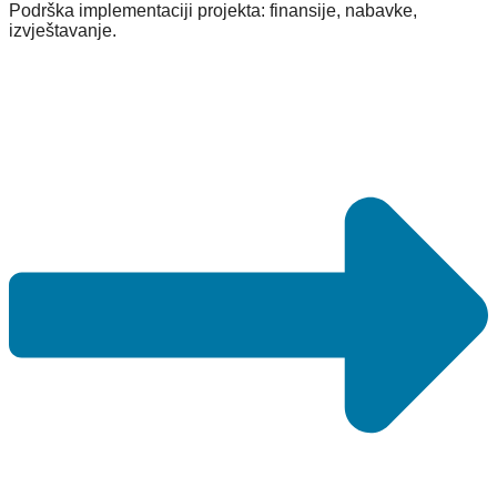
Podrška implementaciji projekta: finansije, nabavke,
Interreg IPA CBC
izvještavanje.
HR–BiH–MNE