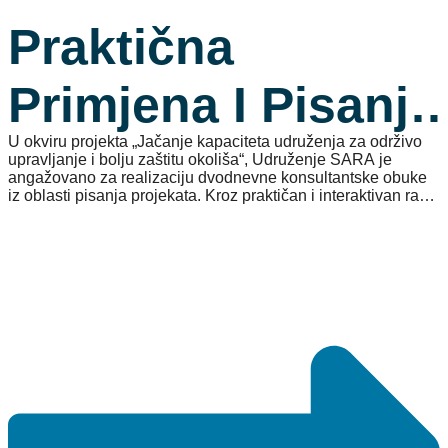
Praktična
Primjena I Pisanje
U okviru projekta „Jačanje kapaciteta udruženja za održivo
Projekata
upravljanje i bolju zaštitu okoliša“, Udruženje SARA je
angažovano za realizaciju dvodnevne konsultantske obuke
iz oblasti pisanja projekata. Kroz praktičan i interaktivan rad
sa učesnicima, obrađene su teme razrade projektnih ideja,
definisanja ciljeva, planiranja aktivnosti i pripreme kvalitetnih
projektnih prijedloga. Obuka je realizovana u saradnji sa
domaćinima EKO Neretva Future Projekat, uz fokus na
jačanje kapaciteta udruženja za buduće projektne inicijative.