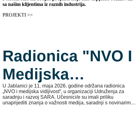
sa našim klijentima iz raznih industrija.
PROJEKTI >>
Radionica "NVO I
Medijska
U Jablanici je 11. maja 2026. godine održana radionica
Vidljivost“ U
„NVO i medijska vidljivost“, u organizaciji Udruženja za
saradnju i razvoj SARA. Učesnici/e su imali priliku
unaprijediti znanja o važnosti medija, saradnji s novinarima i
Jablanici
boljoj promociji rada nevladinih organizacija.